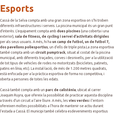
Esports
Cassà de la Selva compta amb una gran zona esportiva on s’hi troben
diferents infraestructures i serveis. La piscina municipal és un gran punt
d’interès. L’equipament compta amb
dues piscines
(una coberta i una
exterior),
sala de fitness, de cycling i servei d’activitats dirigides
per als seus usuaris. A més, hi ha
un camp de futbol, un de futbol 7,
dos pavellons poliesportius
, un d’ells de triple pista.La zona esportiva
també compta amb un
circuit pumptrack
, situat al costat de la piscina
municipal, amb diferents traçades, corves i desnivells, per a la utilització
de tot tipus de vehicles de rodes no motoritzats (bicicletes, patinets,
patins en línia, etc). La instal·lació, de més de 1.200 metres quadrats,
està enfocada per a la pràctica esportiva de forma no competitiva, i
oberta a persones de totes les edats.
Cassà també compta amb un
parc de calistènia
, ubicat al carrer
Joaquim Ruyra, que ofereix la possibilitat de practicar aquesta disciplina
a través d’un circuit a l’aire lliure. A més, les
vies verdes
i l’entorn
ofereixen moltes possibilitats a l’hora de mantenir-se actiu durant
l’estada a Cassà. El municipi també celebra esdeveniments esportius