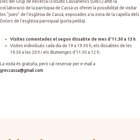
Des del Grup de Recerca i Estudis Cassanencs (GREC) amb la
col·laboració de la parròquia de Cassà us oferim la possibilitat de visitar
les “joies” de l’església de Cassà, exposades a la zona de la capella dels
Dolors de l’església parroquial (porta petita).
Visites comentades el segon dissabte de mes d'11.30 a 13 h
.
Visites individuals cada dia de 19 a 19.30 h, els dissabtes de les
19.30 a les 20 h i els diumenges d'11:30 a 12 h.
La visita és gratuïta, però cal reservar per e-mail a
greccassa@gmail.com