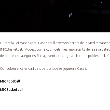
Durant la Setmana Santa, Cassà acull diversos partits de la Mediterranea
(MICBasketball). Aquest torneig, un dels més importants de la seva catego
de diferents categories fins a juvenils i es juga a diferents pobles de la 
Consulteu el calendari dels partits que es juguen a Cassà:
MICFootball
MICBasketball