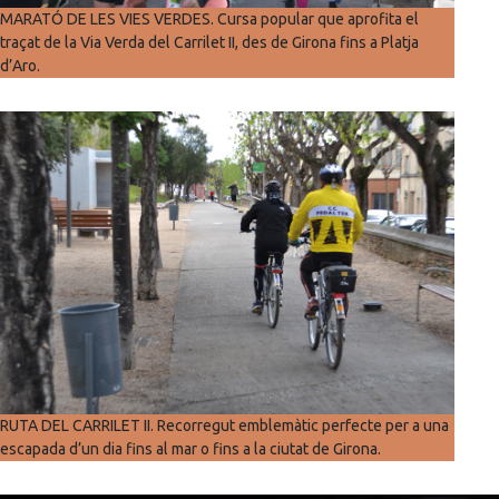
MARATÓ DE LES VIES VERDES. Cursa popular que aprofita el
traçat de la Via Verda del Carrilet II, des de Girona fins a Platja
d’Aro.
RUTA DEL CARRILET II. Recorregut emblemàtic perfecte per a una
escapada d’un dia fins al mar o fins a la ciutat de Girona.