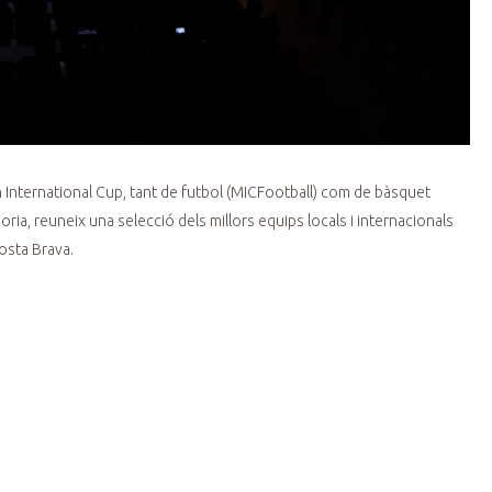
n International Cup, tant de futbol (MICFootball) com de bàsquet
ria, reuneix una selecció dels millors equips locals i internacionals
Costa Brava.