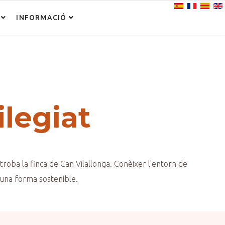
Seleccioni el se
INFORMACIÓ
ilegiat
 troba la finca de Can Vilallonga. Conèixer l'entorn de
d’una forma sostenible.