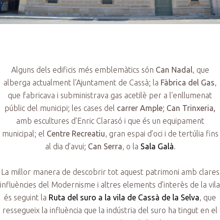
Alguns dels edificis més emblemàtics són
Can Nadal
, que
alberga actualment l’Ajuntament de Cassà; la
Fàbrica del Gas
,
que fabricava i subministrava gas acetilè per a l'enllumenat
públic del municipi; les cases del
carrer Ample
;
Can Trinxeria,
amb escultures d’Enric Clarasó i que és un equipament
municipal; el
Centre Recreatiu
, gran espai d’oci i de tertúlia fins
al dia d’avui;
Can Serra
, o la
Sala Galà
.
La millor manera de descobrir tot aquest patrimoni amb clares
influències del Modernisme i altres elements d’interès de la vila
és seguint la
Ruta del suro a la vila de Cassà de la Selva
, que
ressegueix la influència que la indústria del suro ha tingut en el