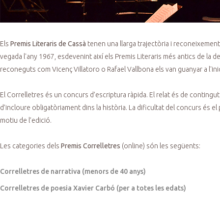
Els
Premis Literaris de Cassà
tenen una llarga trajectòria i reconeixement 
vegada l'any 1967, esdevenint així els Premis Literaris més antics de la 
reconeguts com Vicenç Villatoro o Rafael Vallbona els van guanyar a l'inici 
El Correlletres és un concurs d’escriptura ràpida. El relat és de conting
d’incloure obligatòriament dins la història. La dificultat del concurs és
motiu de l’edició.
Les categories dels
Premis Correlletres
(online) són les següents:
Correlletres de narrativa (menors de 40 anys)
Correlletres de poesia Xavier Carbó (per a totes les edats)