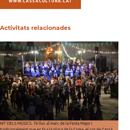
WWW.CASSACULTURA.CAT
Activitats relacionades
NIT DELS MÚSICS. Té lloc al marc de la Festa Major i
tradicionalment que es fa a la plaça de la Coma, el cor de Cassà.