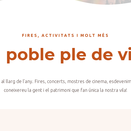
FIRES, ACTIVITATS I MOLT MÉS
 poble ple de v
 al llarg de l’any. Fires, concerts, mostres de cinema, esdevenim
coneixereu la gent i el patrimoni que fan única la nostra vila!