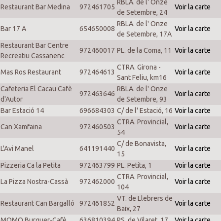
RBLA. de l' Onze
Restaurant Bar Medina
972461705
Voir la carte
de Setembre, 24
RBLA. de l' Onze
Bar 17 A
654650008
Voir la carte
de Setembre, 17A
Restaurant Bar Centre
972460017
PL. de la Coma, 11
Voir la carte
Recreatiu Cassanenc
CTRA. Girona -
Mas Ros Restaurant
972464613
Voir la carte
Sant Feliu, km16
Cafeteria El Cacau Cafè
RBLA. de l' Onze
972463646
Voir la carte
d'Autor
de Setembre, 93
Bar Estació 14
696684303
C/ de l' Estació, 16
Voir la carte
CTRA. Provincial,
Can Xamfaina
972460503
Voir la carte
54
C/ de Bonavista,
L'Avi Manel
641191440
Voir la carte
15
Pizzeria Ca la Petita
972463799
PL. Petita, 1
Voir la carte
CTRA. Provincial,
La Pizza Nostra-Cassà
972462000
Voir la carte
104
VT. de Llebrers de
Restaurant Can Bargalló
972461852
Voir la carte
Baix, 27
MOMO Burguer-Cafè
636810394
PS. de Vilaret, 17
Voir la carte