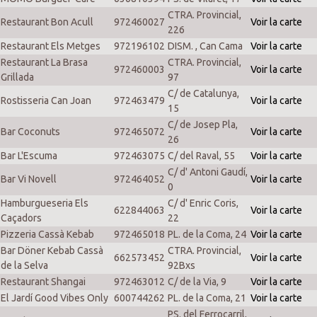
CTRA. Provincial,
Restaurant Bon Acull
972460027
Voir la carte
226
Restaurant Els Metges
972196102
DISM. , Can Cama
Voir la carte
Restaurant La Brasa
CTRA. Provincial,
972460003
Voir la carte
Grillada
97
C/ de Catalunya,
Rostisseria Can Joan
972463479
Voir la carte
15
C/ de Josep Pla,
Bar Coconuts
972465072
Voir la carte
26
Bar L'Escuma
972463075
C/ del Raval, 55
Voir la carte
C/ d' Antoni Gaudí,
Bar Vi Novell
972464052
Voir la carte
0
Hamburgueseria Els
C/ d' Enric Coris,
622844063
Voir la carte
Caçadors
22
Pizzeria Cassà Kebab
972465018
PL. de la Coma, 24
Voir la carte
Bar Döner Kebab Cassà
CTRA. Provincial,
662573452
Voir la carte
de la Selva
92Bxs
Restaurant Shangai
972463012
C/ de la Via, 9
Voir la carte
El Jardí Good Vibes Only
600744262
PL. de la Coma, 21
Voir la carte
PS. del Ferrocarril,