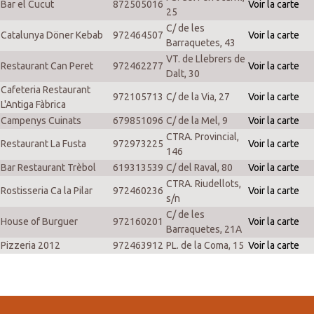
Bar el Cucut
872505016
Voir la carte
25
C/ de les
Catalunya Döner Kebab
972464507
Voir la carte
Barraquetes, 43
VT. de Llebrers de
Restaurant Can Peret
972462277
Voir la carte
Dalt, 30
Cafeteria Restaurant
972105713
C/ de la Via, 27
Voir la carte
L'Antiga Fàbrica
Campenys Cuinats
679851096
C/ de la Mel, 9
Voir la carte
CTRA. Provincial,
Restaurant La Fusta
972973225
Voir la carte
146
Bar Restaurant Trèbol
619313539
C/ del Raval, 80
Voir la carte
CTRA. Riudellots,
Rostisseria Ca la Pilar
972460236
Voir la carte
s/n
C/ de les
House of Burguer
972160201
Voir la carte
Barraquetes, 21A
Pizzeria 2012
972463912
PL. de la Coma, 15
Voir la carte