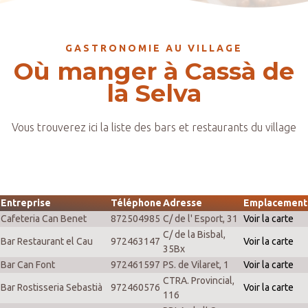
GASTRONOMIE AU VILLAGE
Où manger à Cassà de
la Selva
Vous trouverez ici la liste des bars et restaurants du village
Entreprise
Téléphone
Adresse
Emplacement
Cafeteria Can Benet
872504985
C/ de l' Esport, 31
Voir la carte
C/ de la Bisbal,
Bar Restaurant el Cau
972463147
Voir la carte
35Bx
Bar Can Font
972461597
PS. de Vilaret, 1
Voir la carte
CTRA. Provincial,
Bar Rostisseria Sebastià
972460576
Voir la carte
116