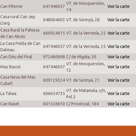
VT. de Mosqueroles,
Can Piferrer
647446057
Voir la carte
14
Casa rural Can Jep
648004603
VT. de Serinyà, 28
Voir la carte
Llarg
Casa Rural la Pahissa
660924015
VT. de la Verneda, 25
Voir la carte
de Can Abras
La Casa Petita de Can
647446057
VT. de la Verneda, 25
Voir la carte
Dalmau
Can Déu del Firal
972460698
C/ de Migdia, 30
Voir la carte
VT. de Mosqueroles,
Mas Bassó
647446057
Voir la carte
12
Casa Nova del Mas
609129324
VT. de Serinyà, 21
Voir la carte
Cubell
VT. de Matamala, s/n,
La Talaia
606654735
Voir la carte
Pol.3
Can Raset
601526610
C/ Provincial, 184
Voir la carte