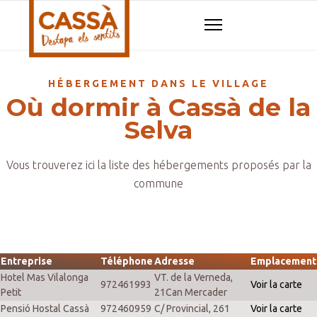
HÉBERGEMENT DANS LE VILLAGE
Où dormir à Cassà de la
Selva
Vous trouverez ici la liste des hébergements proposés par la
commune
Entreprise
Téléphone
Adresse
Emplacement
Hotel Mas Vilalonga
VT. de la Verneda,
972461993
Voir la carte
Petit
21Can Mercader
Pensió Hostal Cassà
972460959
C/ Provincial, 261
Voir la carte