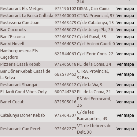
226
Restaurant Els Metges
972196102
DISM. , Can Cama
Ver mapa
Restaurant La Brasa Grillada
972460003
CTRA. Provincial, 97
Ver mapa
Rostisseria Can Joan
972463479
C/ de Catalunya, 15
Ver mapa
Bar Coconuts
972465072
C/ de Josep Pla, 26
Ver mapa
Bar L'Escuma
972463075
C/ del Raval, 55
Ver mapa
Bar Vi Novell
972464052
C/ d' Antoni Gaudí, 0
Ver mapa
Hamburgueseria Els
622844063
C/ d' Enric Coris, 22
Ver mapa
Caçadors
Pizzeria Cassà Kebab
972465018
PL. de la Coma, 24
Ver mapa
Bar Döner Kebab Cassà de
CTRA. Provincial,
662573452
Ver mapa
la Selva
92Bxs
Restaurant Shangai
972463012
C/ de la Via, 9
Ver mapa
El Jardí Good Vibes Only
600744262
PL. de la Coma, 21
Ver mapa
PS. del Ferrocarril,
Bar el Cucut
872505016
Ver mapa
25
C/ de les
Catalunya Döner Kebab
972464507
Ver mapa
Barraquetes, 43
VT. de Llebrers de
Restaurant Can Peret
972462277
Ver mapa
Dalt, 30