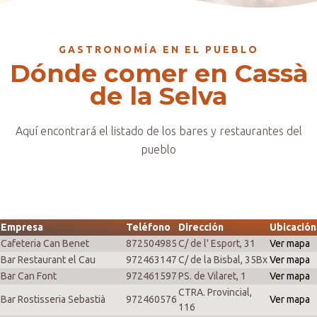
GASTRONOMÍA EN EL PUEBLO
Dónde comer en Cassà
de la Selva
Aquí encontrará el listado de los bares y restaurantes del
pueblo
Empresa
Teléfono
Dirección
Ubicación
Cafeteria Can Benet
872504985
C/ de l' Esport, 31
Ver mapa
Bar Restaurant el Cau
972463147
C/ de la Bisbal, 35Bx
Ver mapa
Bar Can Font
972461597
PS. de Vilaret, 1
Ver mapa
CTRA. Provincial,
Bar Rostisseria Sebastià
972460576
Ver mapa
116