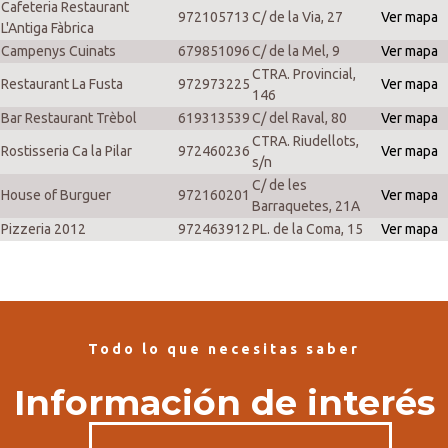
Cafeteria Restaurant
972105713
C/ de la Via, 27
Ver mapa
L'Antiga Fàbrica
Campenys Cuinats
679851096
C/ de la Mel, 9
Ver mapa
CTRA. Provincial,
Restaurant La Fusta
972973225
Ver mapa
146
Bar Restaurant Trèbol
619313539
C/ del Raval, 80
Ver mapa
CTRA. Riudellots,
Rostisseria Ca la Pilar
972460236
Ver mapa
s/n
C/ de les
House of Burguer
972160201
Ver mapa
Barraquetes, 21A
Pizzeria 2012
972463912
PL. de la Coma, 15
Ver mapa
Todo lo que necesitas saber
Información de interés