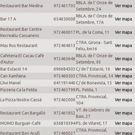
RBLA. de l' Onze de
Restaurant Bar Medina
972461705
Ver mapa
Setembre, 24
RBLA. de l' Onze de
Bar 17 A
654650008
Ver mapa
Setembre, 17A
Restaurant Bar Centre
972460017
PL. de la Coma, 11
Ver mapa
Recreatiu Cassanenc
CTRA. Girona - Sant
Mas Ros Restaurant
972464613
Ver mapa
Feliu, km16
Cafeteria El Cacau Cafè
RBLA. de l' Onze de
972463646
Ver mapa
d'Autor
Setembre, 93
Bar Estació 14
696684303
C/ de l' Estació, 16
Ver mapa
Can Xamfaina
972460503
CTRA. Provincial, 54
Ver mapa
L'Avi Manel
641191440
C/ de Bonavista, 15
Ver mapa
Pizzeria Ca la Petita
972463799
PL. Petita, 1
Ver mapa
CTRA. Provincial,
La Pizza Nostra-Cassà
972462000
Ver mapa
104
VT. de Llebrers de
Restaurant Can Bargalló
972461852
Ver mapa
Baix, 27
MOMO Burguer-Cafè
636810394
PS. de Vilaret, 17
Ver mapa
CTRA. Provincial,
Restaurant Bon Acull
972460027
Ver mapa