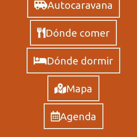
Autocaravana
Dónde comer
Dónde dormir
Mapa
Agenda