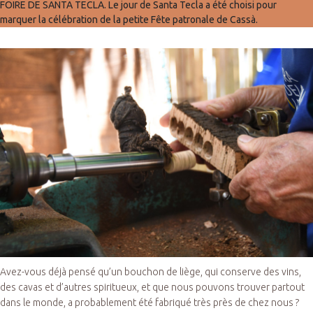
FOIRE DE SANTA TECLA. Le jour de Santa Tecla a été choisi pour
marquer la célébration de la petite Fête patronale de Cassà.
Avez-vous déjà pensé qu’un bouchon de liège, qui conserve des vins,
des cavas et d’autres spiritueux, et que nous pouvons trouver partout
dans le monde, a probablement été fabriqué très près de chez nous ?