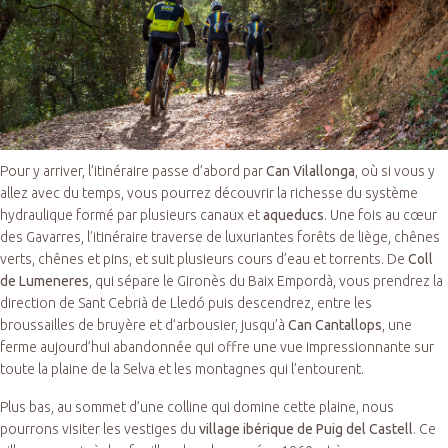
Pour y arriver, l’itinéraire passe d’abord par
Can Vilallonga
, où si vous y
allez avec du temps, vous pourrez découvrir la richesse du système
hydraulique formé par plusieurs canaux et
aqueducs
. Une fois au cœur
des Gavarres, l’itinéraire traverse de luxuriantes forêts de liège, chênes
verts, chênes et pins, et suit plusieurs cours d’eau et torrents. De
Coll
de Lumeneres
, qui sépare le Gironès du Baix Empordà, vous prendrez la
direction de Sant Cebrià de Lledó puis descendrez, entre les
broussailles de bruyère et d’arbousier, jusqu’à
Can Cantallops
, une
ferme aujourd’hui abandonnée qui offre une vue impressionnante sur
toute la plaine de la Selva et les montagnes qui l’entourent.
Plus bas, au sommet d’une colline qui domine cette plaine, nous
pourrons visiter les vestiges du
village ibérique de Puig del Castell
. Ce