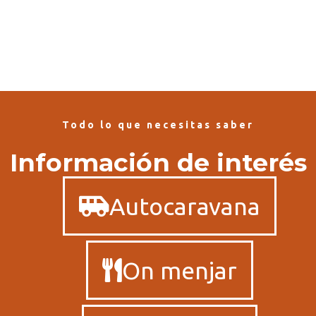
Todo lo que necesitas saber
Información de interés
Autocaravana
On menjar