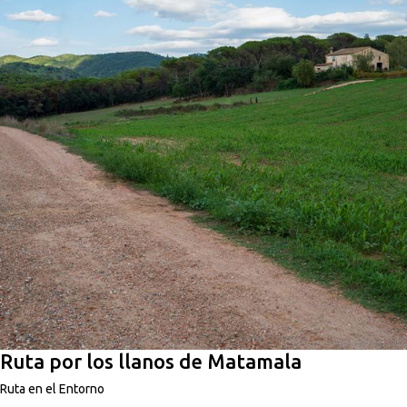
Ruta por los llanos de Matamala
Ruta en el Entorno