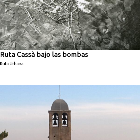
Ruta Cassà bajo las bombas
Ruta Urbana