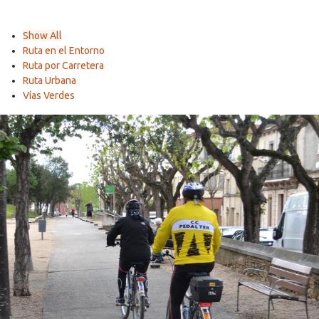
Show All
Ruta en el Entorno
Ruta por Carretera
Ruta Urbana
Vías Verdes