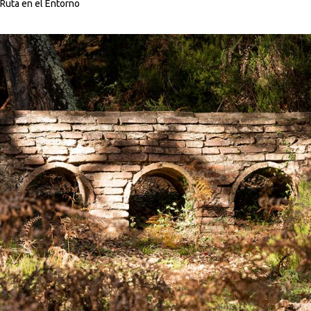
Ruta en el Entorno