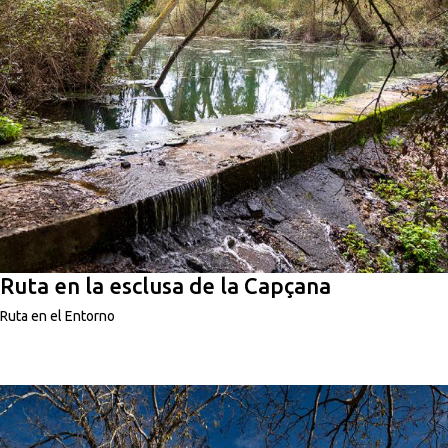
Ruta en la esclusa de la Capçana
Ruta en el Entorno