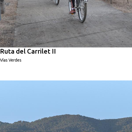
Ruta del Carrilet II
Vías Verdes